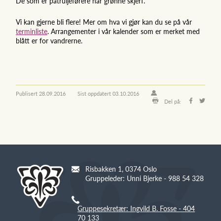
De som er patruljeførere har grønne skjerf.
Vi kan gjerne bli flere! Mer om hva vi gjør kan du se på vår
terminliste
. Arrangementer i vår kalender som er merket med
blått er for vandrerne.
Publisert
28.09.2016
Sist oppdatert
03.10.2016
Del på:
Risbakken 1, 0374 Oslo
Gruppeleder: Unni Bjerke - 988 54 328
Gruppesekretær: Ingvild B. Fosse - 404
70 133