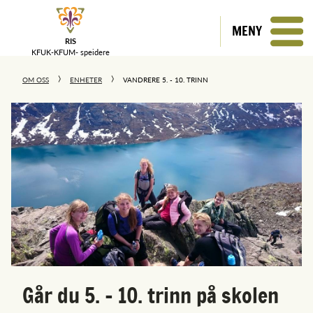
MENY
RIS
KFUK-KFUM-
speidere
OM OSS
ENHETER
VANDRERE 5. - 10. TRINN
Går du 5. - 10. trinn på skolen