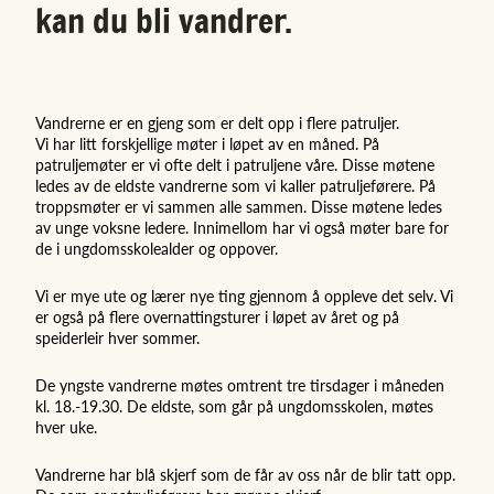
kan du bli vandrer.
Vandrerne er en gjeng som er delt opp i flere patruljer.
Vi har litt forskjellige møter i løpet av en måned. På
patruljemøter er vi ofte delt i patruljene våre. Disse møtene
ledes av de eldste vandrerne som vi kaller patruljeførere. På
troppsmøter er vi sammen alle sammen. Disse møtene ledes
av unge voksne ledere. Innimellom har vi også møter bare for
de i ungdomsskolealder og oppover.
Vi er mye ute og lærer nye ting gjennom å oppleve det selv. Vi
er også på flere overnattingsturer i løpet av året og på
speiderleir hver sommer.
De yngste vandrerne møtes omtrent tre tirsdager i måneden
kl. 18.-19.30. De eldste, som går på ungdomsskolen, møtes
hver uke.
Vandrerne har blå skjerf som de får av oss når de blir tatt opp.